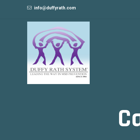
info@duffyrath.com
C