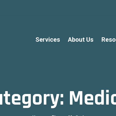
Services
About Us
Reso
ategory:
Medic