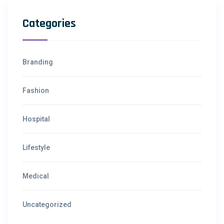
Categories
Branding
Fashion
Hospital
Lifestyle
Medical
Uncategorized