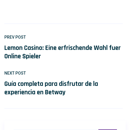
PREV POST
Lemon Casino: Eine erfrischende Wahl fuer
Online Spieler
NEXT POST
Guía completa para disfrutar de la
experiencia en Betway