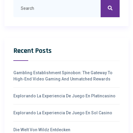
Recent Posts
Gambling Establishment Spinobon: The Gateway To
High-End Video Gaming And Unmatched Rewards
Explorando La Experiencia De Juego En Platincasino
Explorando La Experiencia De Juego En Sol Casino
Die Welt Von Wildz Entdecken