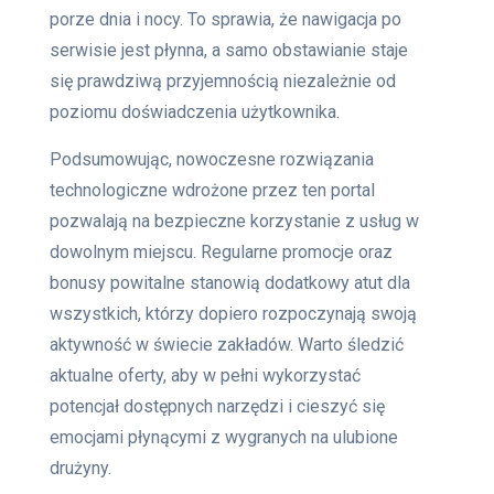
porze dnia i nocy. To sprawia, że nawigacja po
serwisie jest płynna, a samo obstawianie staje
się prawdziwą przyjemnością niezależnie od
poziomu doświadczenia użytkownika.
Podsumowując, nowoczesne rozwiązania
technologiczne wdrożone przez ten portal
pozwalają na bezpieczne korzystanie z usług w
dowolnym miejscu. Regularne promocje oraz
bonusy powitalne stanowią dodatkowy atut dla
wszystkich, którzy dopiero rozpoczynają swoją
aktywność w świecie zakładów. Warto śledzić
aktualne oferty, aby w pełni wykorzystać
potencjał dostępnych narzędzi i cieszyć się
emocjami płynącymi z wygranych na ulubione
drużyny.