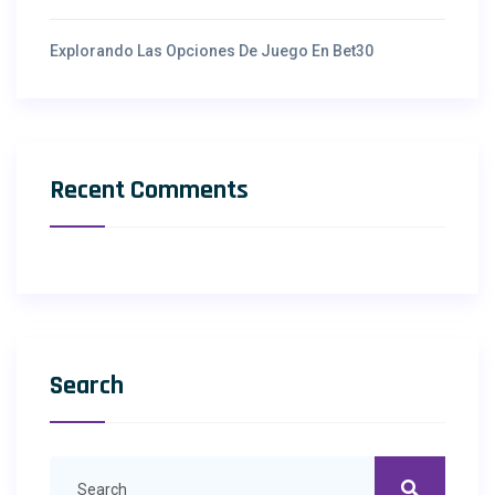
Explorando Las Opciones De Juego En Bet30
Recent Comments
Search