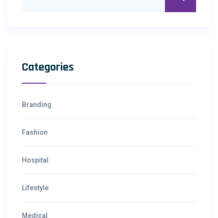
Categories
Branding
Fashion
Hospital
Lifestyle
Medical