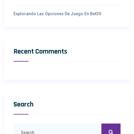
Explorando Las Opciones De Juego En Bet30
Recent Comments
Search