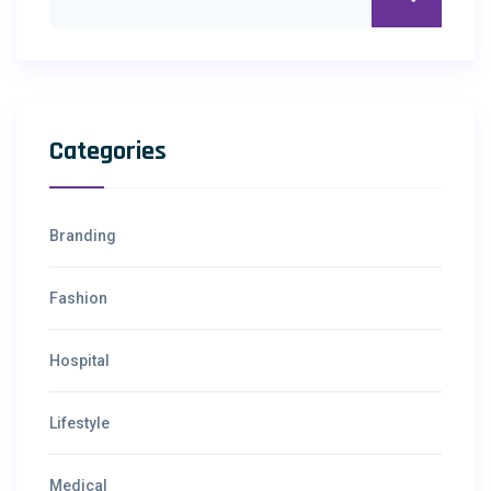
Categories
Branding
Fashion
Hospital
Lifestyle
Medical