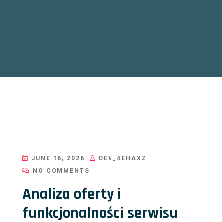
JUNE 16, 2026
DEV_4EHAXZ
NO COMMENTS
Analiza oferty i
funkcjonalności serwisu