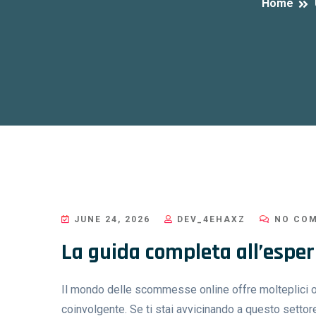
Home
JUNE 24, 2026
DEV_4EHAXZ
NO CO
La guida completa all’esperi
Il mondo delle scommesse online offre molteplici o
coinvolgente. Se ti stai avvicinando a questo settor