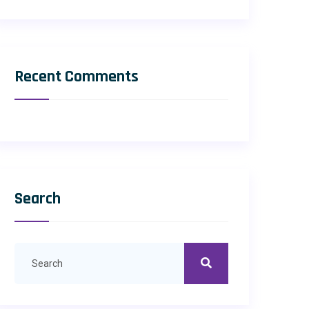
Recent Comments
Search