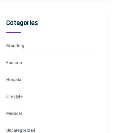
Categories
Branding
Fashion
Hospital
Lifestyle
Medical
Uncategorized