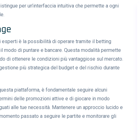
istingue per un’interfaccia intuitiva che permette a ogni
le.
nge
esperti è la possibilità di operare tramite il betting
il modo di puntare e bancare. Questa modalità permette
ndo di ottenere le condizioni più vantaggiose sul mercato.
estione più strategica del budget e del rischio durante
questa piattaforma, è fondamentale seguire alcuni
termini delle promozioni attive e di giocare in modo
uati alle tue necessità. Mantenere un approccio lucido e
 momento passato a seguire le partite e monitorare gli