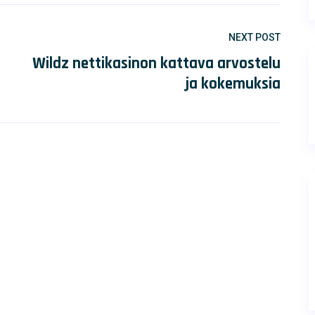
NEXT POST
Wildz nettikasinon kattava arvostelu
ja kokemuksia