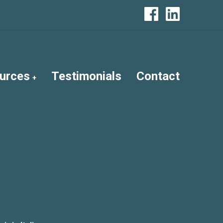
urces
Testimonials
Contact