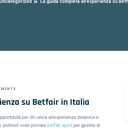
Uncategorized
La guida completa all’esperienza su Betfai
MMENTS
enza su Betfair in Italia
pportunità per chi cerca un’esperienza dinamica e
e, potresti voler provare
betfair sport
per gestire al