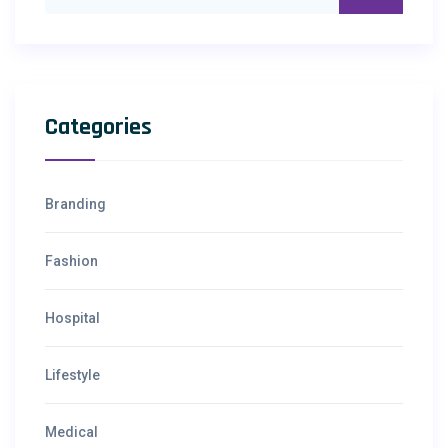
Categories
Branding
Fashion
Hospital
Lifestyle
Medical