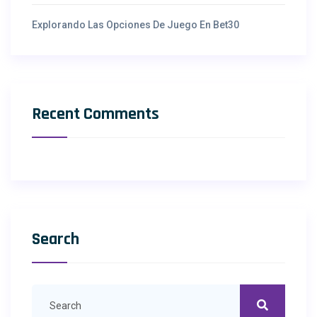
Explorando Las Opciones De Juego En Bet30
Recent Comments
Search