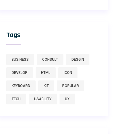
Tags
BUSINESS
CONSULT
DESGIN
DEVELOP
HTML
ICON
KEYBOARD
KIT
POPULAR
TECH
USABILITY
UX