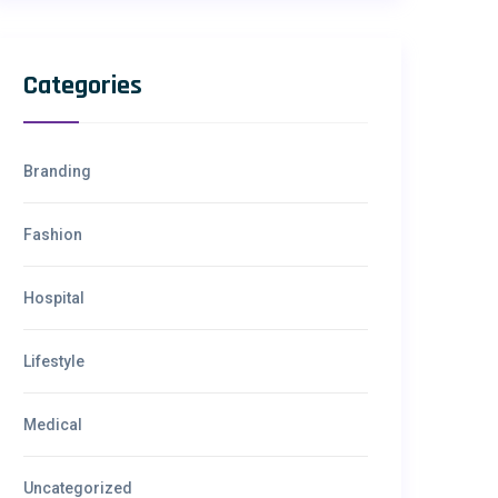
Categories
Branding
Fashion
Hospital
Lifestyle
Medical
Uncategorized