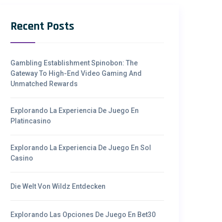
Recent Posts
Gambling Establishment Spinobon: The
Gateway To High-End Video Gaming And
Unmatched Rewards
Explorando La Experiencia De Juego En
Platincasino
Explorando La Experiencia De Juego En Sol
Casino
Die Welt Von Wildz Entdecken
Explorando Las Opciones De Juego En Bet30