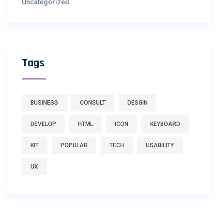
Uncategorized
Tags
BUSINESS
CONSULT
DESGIN
DEVELOP
HTML
ICON
KEYBOARD
KIT
POPULAR
TECH
USABILITY
UX