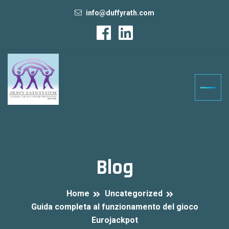
info@duffyrath.com
Blog
Home
Uncategorized
Guida completa al funzionamento del gioco
Eurojackpot