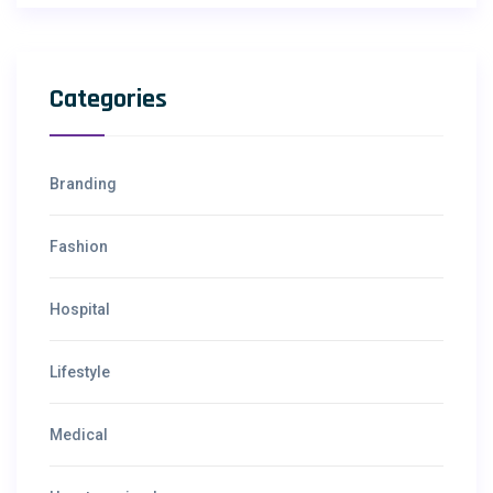
Categories
Branding
Fashion
Hospital
Lifestyle
Medical