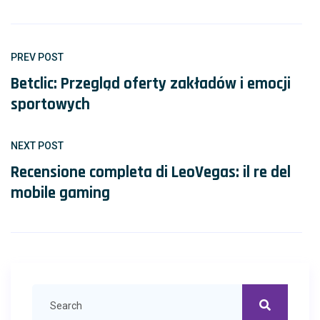
PREV POST
Betclic: Przegląd oferty zakładów i emocji
sportowych
NEXT POST
Recensione completa di LeoVegas: il re del
mobile gaming