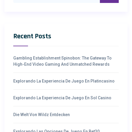
Recent Posts
Gambling Establishment Spinobon: The Gateway To
High-End Video Gaming And Unmatched Rewards
Explorando La Experiencia De Juego En Platincasino
Explorando La Experiencia De Juego En Sol Casino
Die Welt Von Wildz Entdecken
Explorando Las Opciones De Juego En Bet30