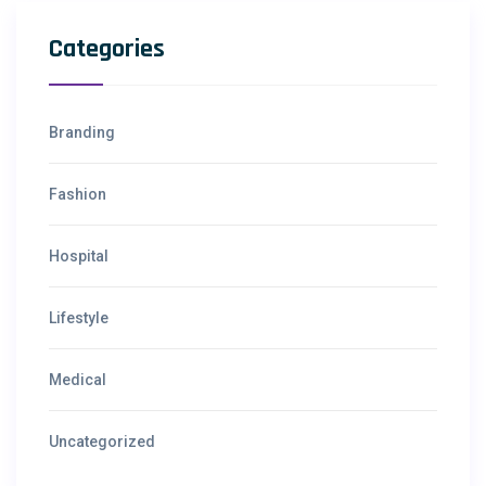
Categories
Branding
Fashion
Hospital
Lifestyle
Medical
Uncategorized