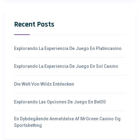
Recent Posts
Explorando La Experiencia De Juego En Platincasino
Explorando La Experiencia De Juego En Sol Casino
Die Welt Von Wildz Entdecken
Explorando Las Opciones De Juego En Bet30
En Dybdegående Anmeldelse Af MrGreen Casino Og
Sportsbetting