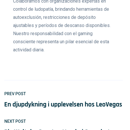
Colaboramos con organizaciones expertas en
control de ludopatía, brindando herramientas de
autoexclusión, restricciones de depósito
ajustables y períodos de descanso disponibles.
Nuestro responsabilidad con el gaming
consciente representa un pilar esencial de esta
actividad diaria.
PREV POST
En djupdykning i upplevelsen hos LeoVegas
NEXT POST