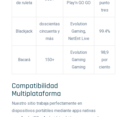
de ruleta
Play’n GO GO
punto
tres
doscientas
Evolution
Blackjack
cincuenta y
Gaming,
99.4%
más
NetEnt Live
Evolution
98,9
Bacará
150+
Gaming
por
Gaming
ciento
Compatibilidad
Multiplataforma
Nuestro sitio trabaja perfectamente en
dispositivos portátiles mediante apps nativas