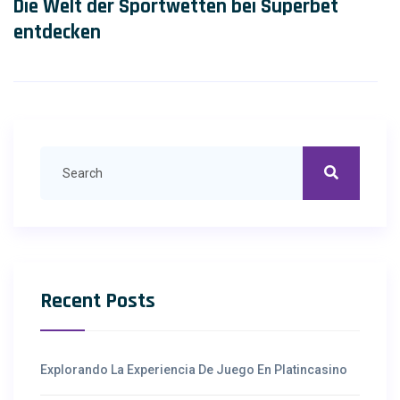
Die Welt der Sportwetten bei Superbet
entdecken
Recent Posts
Explorando La Experiencia De Juego En Platincasino