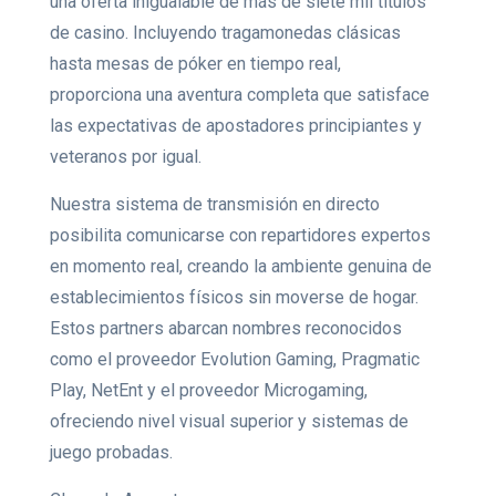
una oferta inigualable de más de siete mil títulos
de casino. Incluyendo tragamonedas clásicas
hasta mesas de póker en tiempo real,
proporciona una aventura completa que satisface
las expectativas de apostadores principiantes y
veteranos por igual.
Nuestra sistema de transmisión en directo
posibilita comunicarse con repartidores expertos
en momento real, creando la ambiente genuina de
establecimientos físicos sin moverse de hogar.
Estos partners abarcan nombres reconocidos
como el proveedor Evolution Gaming, Pragmatic
Play, NetEnt y el proveedor Microgaming,
ofreciendo nivel visual superior y sistemas de
juego probadas.