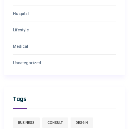
Hospital
Lifestyle
Medical
Uncategorized
Tags
BUSINESS
CONSULT
DESGIN