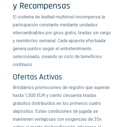
y Recompensas
El sistema de lealtad multinivel recompensa la
participación constante mediante unidades
intercambiables por giros gratis, tiradas sin cargo
y reembolso semanal. Cada apuesta efectuada
genera puntos según el entretenimiento
seleccionado, creando un ciclo de beneficios
continuos.
Ofertas Activas
Brindamos promociones de registro que superan
hasta 1,500 EUR y ciento cincuenta tiradas
gratuitos distribuidos en los primeros cuatro
depósitos. Estas condiciones de jugada se
mantienen ventajosas con exigencias de 35x