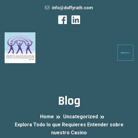
info@duffyrath.com
Blog
Home
Uncategorized
Explora Todo lo que Requieres Entender sobre
nuestro Casino