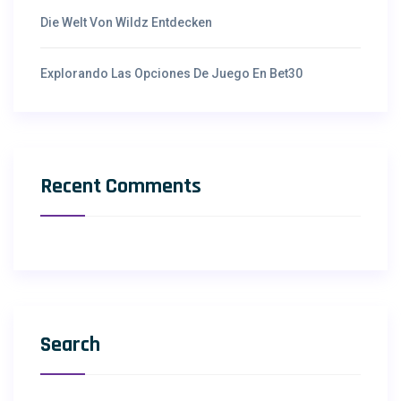
Die Welt Von Wildz Entdecken
Explorando Las Opciones De Juego En Bet30
Recent Comments
Search