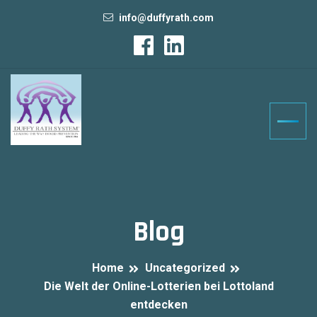
info@duffyrath.com
Blog
Home
Uncategorized
Die Welt der Online-Lotterien bei Lottoland
entdecken