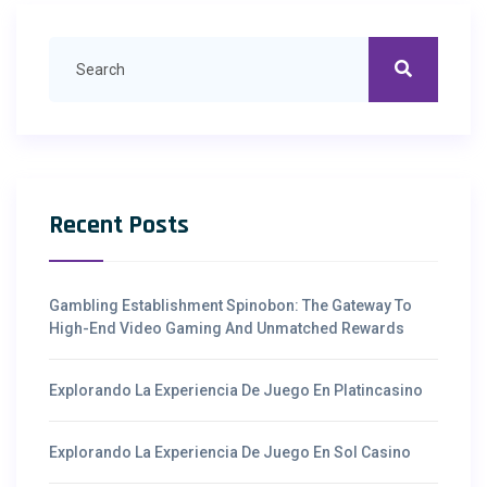
Recent Posts
Gambling Establishment Spinobon: The Gateway To
High-End Video Gaming And Unmatched Rewards
Explorando La Experiencia De Juego En Platincasino
Explorando La Experiencia De Juego En Sol Casino