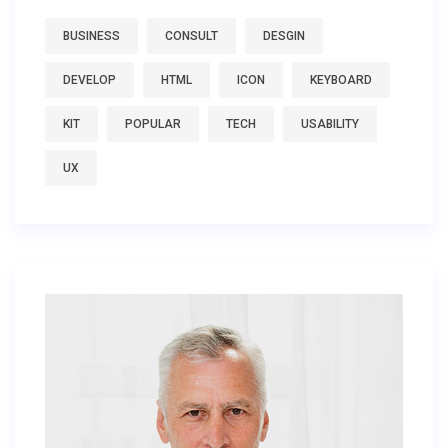
BUSINESS
CONSULT
DESGIN
DEVELOP
HTML
ICON
KEYBOARD
KIT
POPULAR
TECH
USABILITY
UX