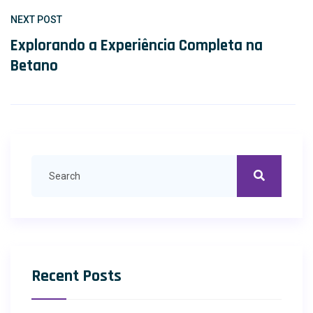
NEXT POST
Explorando a Experiência Completa na
Betano
Recent Posts