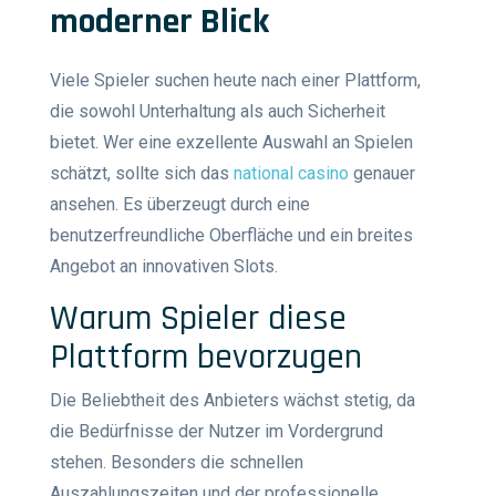
moderner Blick
Viele Spieler suchen heute nach einer Plattform,
die sowohl Unterhaltung als auch Sicherheit
bietet. Wer eine exzellente Auswahl an Spielen
schätzt, sollte sich das
national casino
genauer
ansehen. Es überzeugt durch eine
benutzerfreundliche Oberfläche und ein breites
Angebot an innovativen Slots.
Warum Spieler diese
Plattform bevorzugen
Die Beliebtheit des Anbieters wächst stetig, da
die Bedürfnisse der Nutzer im Vordergrund
stehen. Besonders die schnellen
Auszahlungszeiten und der professionelle