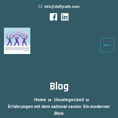
info@duffyrath.com
Blog
Home
Uncategorized
Erfahrungen mit dem national casino: Ein moderner
Blick