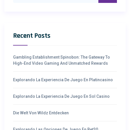
Recent Posts
Gambling Establishment Spinobon: The Gateway To
High-End Video Gaming And Unmatched Rewards
Explorando La Experiencia De Juego En Platincasino
Explorando La Experiencia De Juego En Sol Casino
Die Welt Von Wildz Entdecken
Explorando Las Opciones De Juego En Bet30