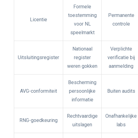
Formele
toestemming
Permanente
Licentie
voor NL
controle
speelmarkt
Nationaal
Verplichte
Uitsluitingsregister
register
verificatie bij
weren gokken
aanmelding
Bescherming
AVG-conformiteit
persoonlijke
Buiten audits
informatie
Rechtvaardige
Onafhankelijke
RNG-goedkeuring
uitslagen
labs