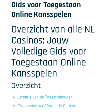
Gids voor Toegestaan
Online Kansspelen
Overzicht van alle NL
Casinos: Jouw
Volledige Gids voor
Toegestaan Online
Kansspelen
Overzicht
Licentie van de Toezichthouder
Pluspunten van Vergunde Casino’s