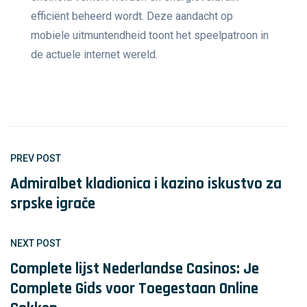
efficiënt beheerd wordt. Deze aandacht op
mobiele uitmuntendheid toont het speelpatroon in
de actuele internet wereld.
PREV POST
Admiralbet kladionica i kazino iskustvo za
srpske igrače
NEXT POST
Complete lijst Nederlandse Casinos: Je
Complete Gids voor Toegestaan Online