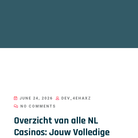
JUNE 24, 2026
DEV_4EHAXZ
NO COMMENTS
Overzicht van alle NL
Casinos: Jouw Volledige