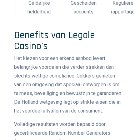
Geldelijke
Gescheiden
Reguliere
helderheid
accounts
rapportage
Benefits van Legale
Casino’s
Het kiezen voor een erkend aanbod levert
belangrijke voordelen die verder strekken dan
slechts wettige compliance. Gokkers genieten
van een omgeving dat speciaal ontworpen is om
fairness, beveiliging en bewustzijn te garanderen.
De Holland wetgeving legt op strikte eisen die in
het voordeel uitvallen van de consument.
Volledige resultaten worden bepaald door
gecertificeerde Random Number Generators