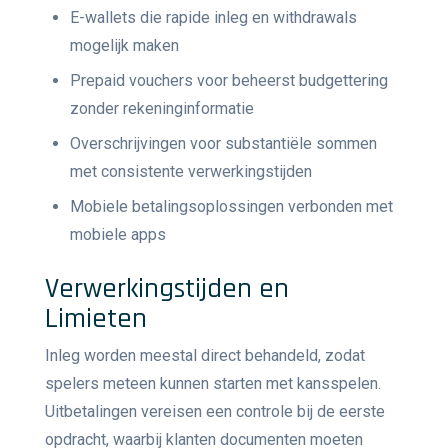
E-wallets die rapide inleg en withdrawals
mogelijk maken
Prepaid vouchers voor beheerst budgettering
zonder rekeninginformatie
Overschrijvingen voor substantiële sommen
met consistente verwerkingstijden
Mobiele betalingsoplossingen verbonden met
mobiele apps
Verwerkingstijden en
Limieten
Inleg worden meestal direct behandeld, zodat
spelers meteen kunnen starten met kansspelen.
Uitbetalingen vereisen een controle bij de eerste
opdracht, waarbij klanten documenten moeten