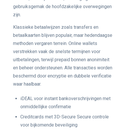
gebruiksgemak de hoofdzakelijke overwegingen
zijn.
Klassieke betaalwijzen zoals transfers en
betaalkaarten blijven populair, maar hedendaagse
methoden vergaren terrein. Online wallets
verstrekken vaak de snelste termijnen voor
uitbetalingen, terwijl prepaid bonnen anonimiteit
en beheer ondersteunen. Alle transacties worden
beschermd door encryptie en dubbele verificatie
waar haalbaar.
iDEAL voor instant bankoverschrijvingen met
onmiddellijke confirmatie
Creditcards met 3D-Secure Secure controle
voor bijkomende beveiliging