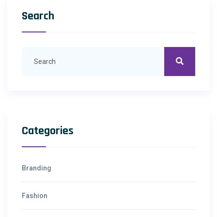
Search
Categories
Branding
Fashion