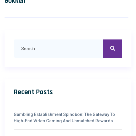
Gokken
Recent Posts
Gambling Establishment Spinobon: The Gateway To
High-End Video Gaming And Unmatched Rewards