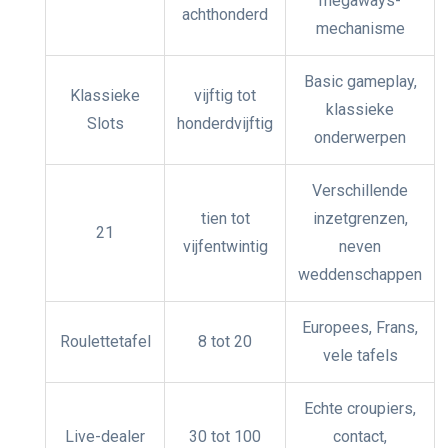
megaways-
achthonderd
mechanisme
Basic gameplay,
Klassieke
vijftig tot
klassieke
Slots
honderdvijftig
onderwerpen
Verschillende
tien tot
inzetgrenzen,
21
vijfentwintig
neven
weddenschappen
Europees, Frans,
Roulettetafel
8 tot 20
vele tafels
Echte croupiers,
Live-dealer
30 tot 100
contact,