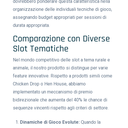
dovrebbero ponderare questa caratteristica nella
organizzazione delle individuali tecniche di gioco,
assegnando budget appropriati per sessioni di
durata appropriata.
Comparazione con Diverse
Slot Tematiche
Nel mondo competitivo delle slot a tema rurale e
animale, il nostro prodotto si distingue per varie
feature innovative. Rispetto a prodotti simili come
Chicken Drop o Hen House, abbiamo
implementato un meccanismo di premio
bidirezionale che aumenta del 40% le chance di
sequenze vincenti rispetto agli criteri di settore.
Dinamiche di Gioco Evolute:
Quando la