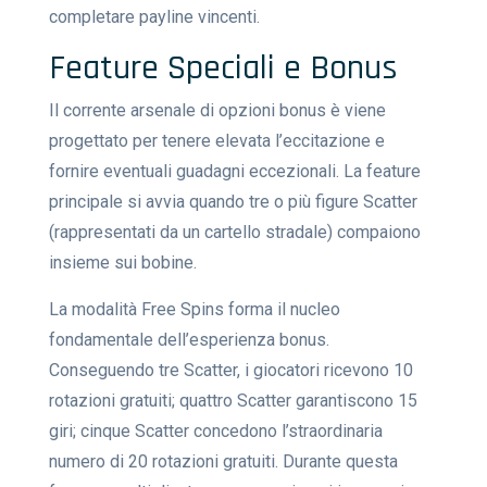
completare payline vincenti.
Feature Speciali e Bonus
Il corrente arsenale di opzioni bonus è viene
progettato per tenere elevata l’eccitazione e
fornire eventuali guadagni eccezionali. La feature
principale si avvia quando tre o più figure Scatter
(rappresentati da un cartello stradale) compaiono
insieme sui bobine.
La modalità Free Spins forma il nucleo
fondamentale dell’esperienza bonus.
Conseguendo tre Scatter, i giocatori ricevono 10
rotazioni gratuiti; quattro Scatter garantiscono 15
giri; cinque Scatter concedono l’straordinaria
numero di 20 rotazioni gratuiti. Durante questa