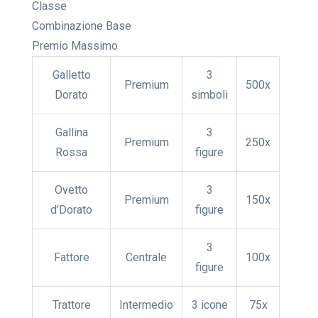
Classe
Combinazione Base
Premio Massimo
Galletto
3
Premium
500x
Dorato
simboli
Gallina
3
Premium
250x
Rossa
figure
Ovetto
3
Premium
150x
d’Dorato
figure
3
Fattore
Centrale
100x
figure
Trattore
Intermedio
3 icone
75x