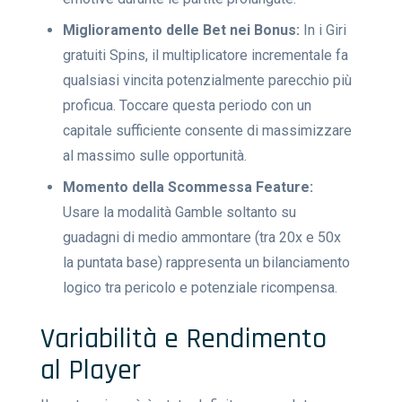
Miglioramento delle Bet nei Bonus:
In i Giri
gratuiti Spins, il multiplicatore incrementale fa
qualsiasi vincita potenzialmente parecchio più
proficua. Toccare questa periodo con un
capitale sufficiente consente di massimizzare
al massimo sulle opportunità.
Momento della Scommessa Feature:
Usare la modalità Gamble soltanto su
guadagni di medio ammontare (tra 20x e 50x
la puntata base) rappresenta un bilanciamento
logico tra pericolo e potenziale ricompensa.
Variabilità e Rendimento
al Player