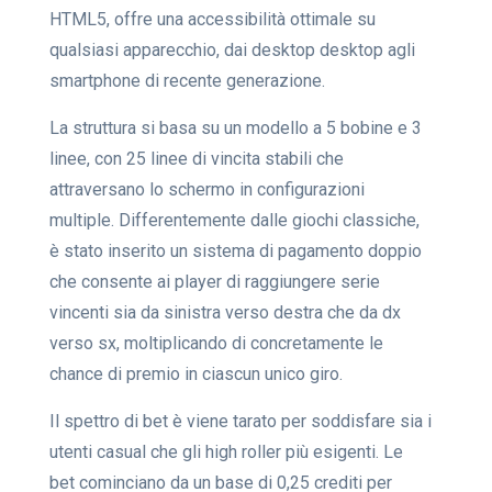
HTML5, offre una accessibilità ottimale su
qualsiasi apparecchio, dai desktop desktop agli
smartphone di recente generazione.
La struttura si basa su un modello a 5 bobine e 3
linee, con 25 linee di vincita stabili che
attraversano lo schermo in configurazioni
multiple. Differentemente dalle giochi classiche,
è stato inserito un sistema di pagamento doppio
che consente ai player di raggiungere serie
vincenti sia da sinistra verso destra che da dx
verso sx, moltiplicando di concretamente le
chance di premio in ciascun unico giro.
Il spettro di bet è viene tarato per soddisfare sia i
utenti casual che gli high roller più esigenti. Le
bet cominciano da un base di 0,25 crediti per