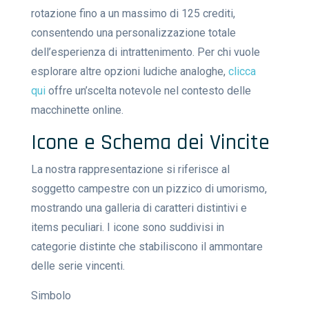
rotazione fino a un massimo di 125 crediti,
consentendo una personalizzazione totale
dell’esperienza di intrattenimento. Per chi vuole
esplorare altre opzioni ludiche analoghe,
clicca
qui
offre un’scelta notevole nel contesto delle
macchinette online.
Icone e Schema dei Vincite
La nostra rappresentazione si riferisce al
soggetto campestre con un pizzico di umorismo,
mostrando una galleria di caratteri distintivi e
items peculiari. I icone sono suddivisi in
categorie distinte che stabiliscono il ammontare
delle serie vincenti.
Simbolo