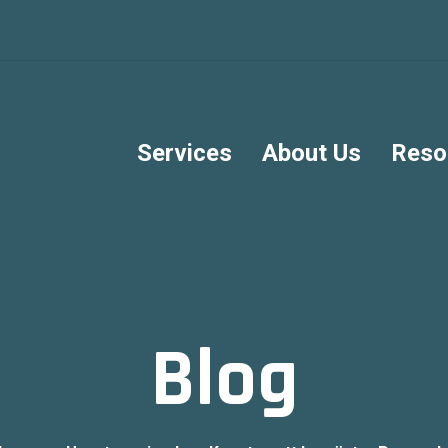
Services
About Us
Reso
Blog