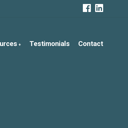
urces
Testimonials
Contact