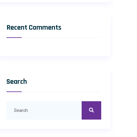
Recent Comments
Search