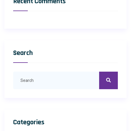
Recent Comments
Search
Categories