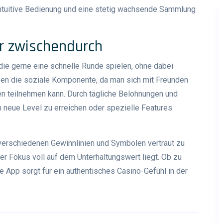
intuitive Bedienung und eine stetig wachsende Sammlung
r zwischendurch
die gerne eine schnelle Runde spielen, ohne dabei
zen die soziale Komponente, da man sich mit Freunden
 teilnehmen kann. Durch tägliche Belohnungen und
 neue Level zu erreichen oder spezielle Features
n verschiedenen Gewinnlinien und Symbolen vertraut zu
der Fokus voll auf dem Unterhaltungswert liegt. Ob zu
e App sorgt für ein authentisches Casino-Gefühl in der