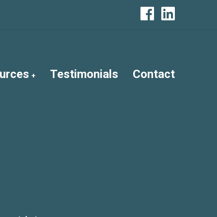
urces
Testimonials
Contact