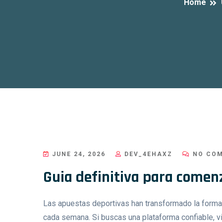
Home
JUNE 24, 2026
DEV_4EHAXZ
NO CO
Guia definitiva para comen
Las apuestas deportivas han transformado la forma 
cada semana. Si buscas una plataforma confiable, v