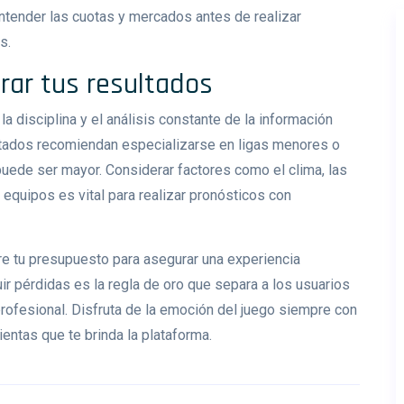
ntender las cuotas y mercados antes de realizar
s.
rar tus resultados
 disciplina y el análisis constante de la información
tados recomiendan especializarse en ligas menores o
puede ser mayor. Considerar factores como el clima, las
 equipos es vital para realizar pronósticos con
re tu presupuesto para asegurar una experiencia
ir pérdidas es la regla de oro que separa a los usuarios
ofesional. Disfruta de la emoción del juego siempre con
entas que te brinda la plataforma.