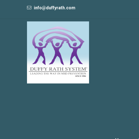
info@duffyrath.com