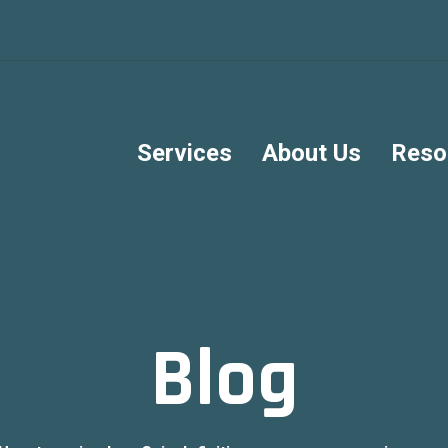
Services
About Us
Reso
Blog