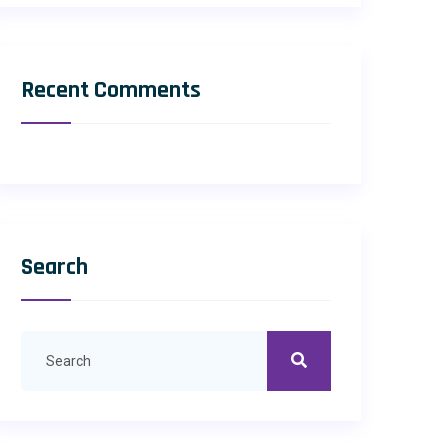
Recent Comments
Search