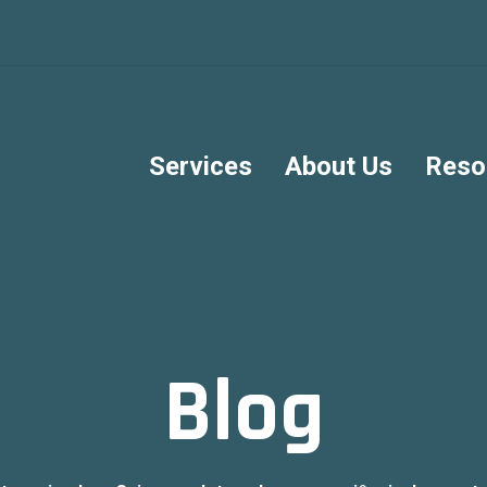
Services
About Us
Reso
Blog