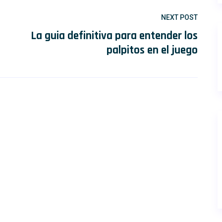
NEXT POST
La guia definitiva para entender los
palpitos en el juego