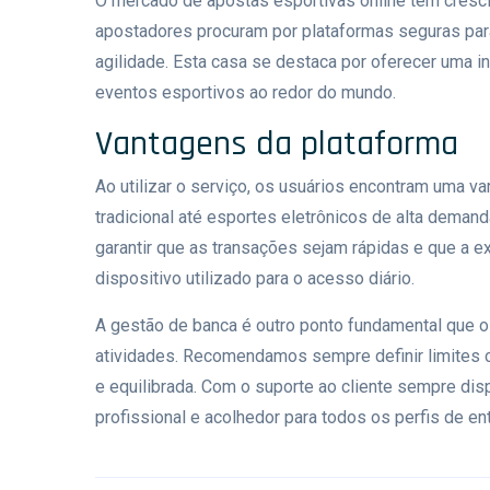
O mercado de apostas esportivas online tem cresci
apostadores procuram por plataformas seguras par
agilidade. Esta casa se destaca por oferecer uma in
eventos esportivos ao redor do mundo.
Vantagens da plataforma
Ao utilizar o serviço, os usuários encontram uma 
tradicional até esportes eletrônicos de alta deman
garantir que as transações sejam rápidas e que a e
dispositivo utilizado para o acesso diário.
A gestão de banca é outro ponto fundamental que 
atividades. Recomendamos sempre definir limites c
e equilibrada. Com o suporte ao cliente sempre dis
profissional e acolhedor para todos os perfis de en