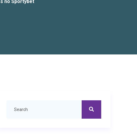
as no Sportybet