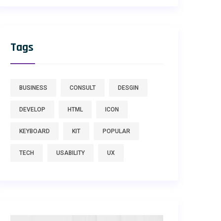
Tags
BUSINESS
CONSULT
DESGIN
DEVELOP
HTML
ICON
KEYBOARD
KIT
POPULAR
TECH
USABILITY
UX