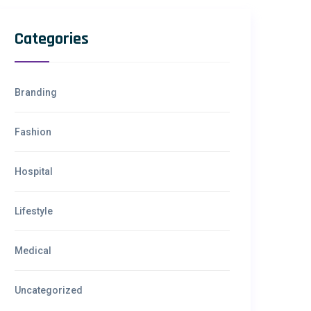
Categories
Branding
Fashion
Hospital
Lifestyle
Medical
Uncategorized