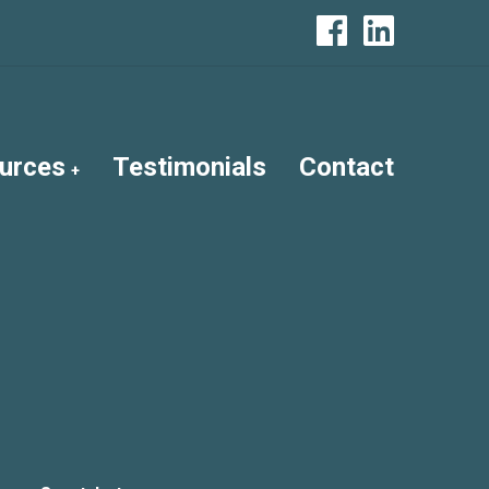
urces
Testimonials
Contact