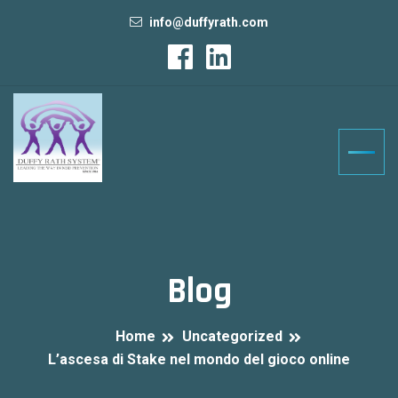
info@duffyrath.com
Blog
Home
Uncategorized
L’ascesa di Stake nel mondo del gioco online