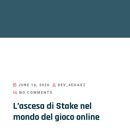
JUNE 16, 2026
DEV_4EHAXZ
NO COMMENTS
L’ascesa di Stake nel
mondo del gioco online