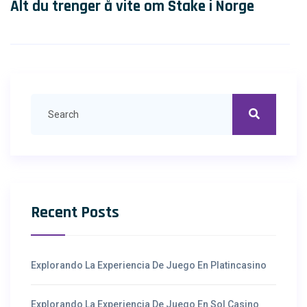
Alt du trenger å vite om Stake i Norge
Recent Posts
Explorando La Experiencia De Juego En Platincasino
Explorando La Experiencia De Juego En Sol Casino