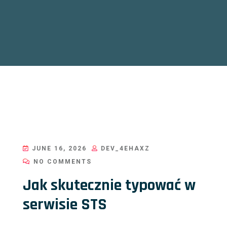
JUNE 16, 2026
DEV_4EHAXZ
NO COMMENTS
Jak skutecznie typować w
serwisie STS