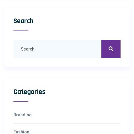
Search
Categories
Branding
Fashion