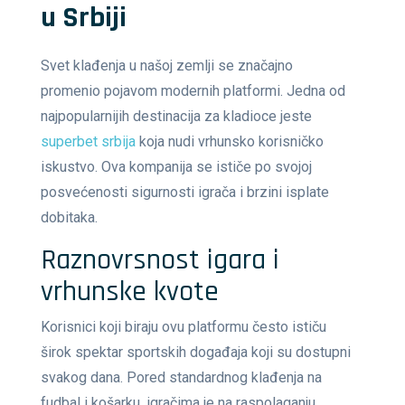
u Srbiji
Svet klađenja u našoj zemlji se značajno
promenio pojavom modernih platformi. Jedna od
najpopularnijih destinacija za kladioce jeste
superbet srbija
koja nudi vrhunsko korisničko
iskustvo. Ova kompanija se ističe po svojoj
posvećenosti sigurnosti igrača i brzini isplate
dobitaka.
Raznovrsnost igara i
vrhunske kvote
Korisnici koji biraju ovu platformu često ističu
širok spektar sportskih događaja koji su dostupni
svakog dana. Pored standardnog klađenja na
fudbal i košarku, igračima je na raspolaganju