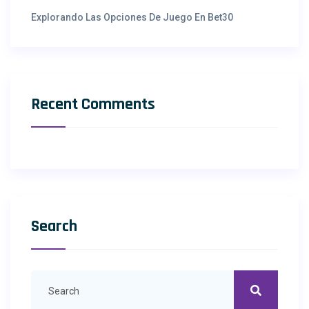
Explorando Las Opciones De Juego En Bet30
Recent Comments
Search