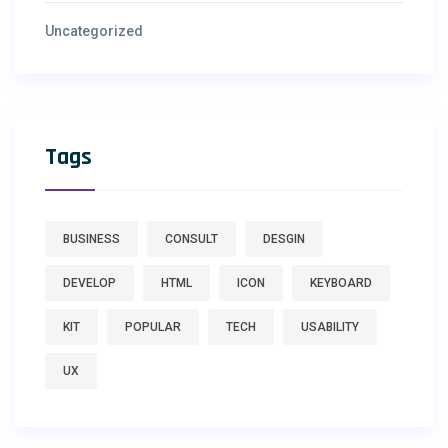
Uncategorized
Tags
BUSINESS
CONSULT
DESGIN
DEVELOP
HTML
ICON
KEYBOARD
KIT
POPULAR
TECH
USABILITY
UX