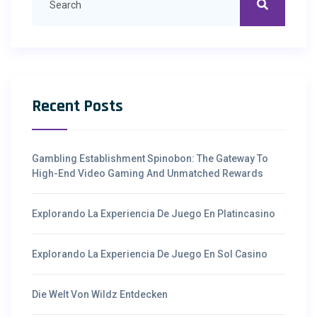
Recent Posts
Gambling Establishment Spinobon: The Gateway To
High-End Video Gaming And Unmatched Rewards
Explorando La Experiencia De Juego En Platincasino
Explorando La Experiencia De Juego En Sol Casino
Die Welt Von Wildz Entdecken