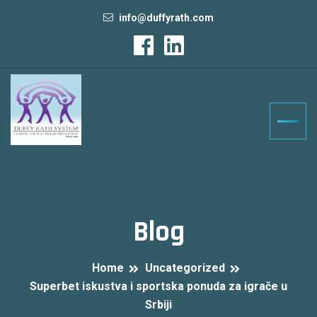
info@duffyrath.com
Blog
Home
Uncategorized
Superbet iskustva i sportska ponuda za igrače u
Srbiji