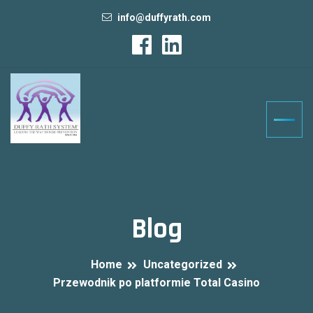
info@duffyrath.com
Blog
Home
Uncategorized
Przewodnik po platformie Total Casino