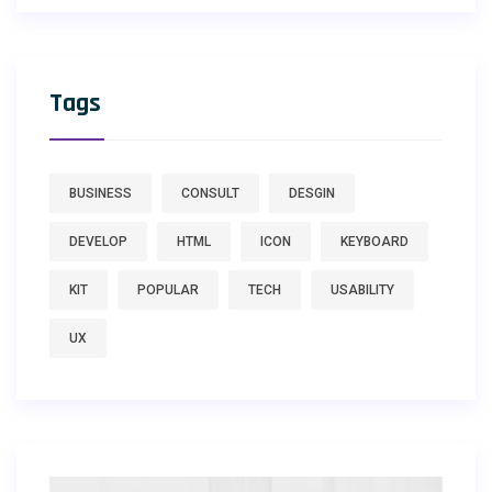
Tags
BUSINESS
CONSULT
DESGIN
DEVELOP
HTML
ICON
KEYBOARD
KIT
POPULAR
TECH
USABILITY
UX