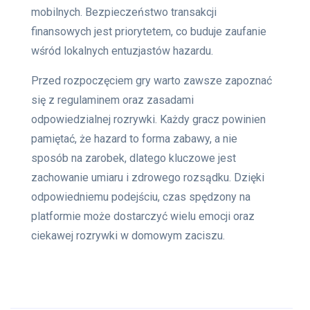
mobilnych. Bezpieczeństwo transakcji
finansowych jest priorytetem, co buduje zaufanie
wśród lokalnych entuzjastów hazardu.
Przed rozpoczęciem gry warto zawsze zapoznać
się z regulaminem oraz zasadami
odpowiedzialnej rozrywki. Każdy gracz powinien
pamiętać, że hazard to forma zabawy, a nie
sposób na zarobek, dlatego kluczowe jest
zachowanie umiaru i zdrowego rozsądku. Dzięki
odpowiedniemu podejściu, czas spędzony na
platformie może dostarczyć wielu emocji oraz
ciekawej rozrywki w domowym zaciszu.