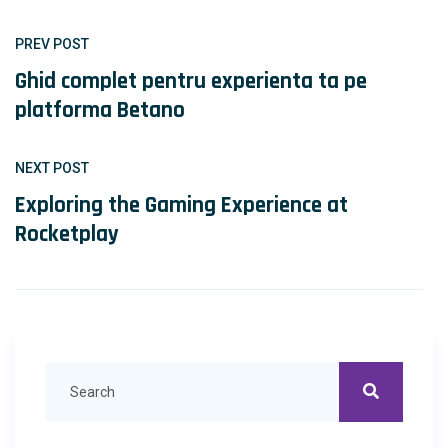
PREV POST
Ghid complet pentru experienta ta pe
platforma Betano
NEXT POST
Exploring the Gaming Experience at
Rocketplay