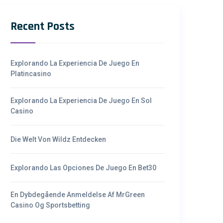
Recent Posts
Explorando La Experiencia De Juego En
Platincasino
Explorando La Experiencia De Juego En Sol
Casino
Die Welt Von Wildz Entdecken
Explorando Las Opciones De Juego En Bet30
En Dybdegående Anmeldelse Af MrGreen
Casino Og Sportsbetting