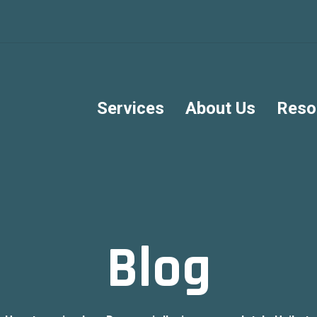
Services
About Us
Reso
Blog