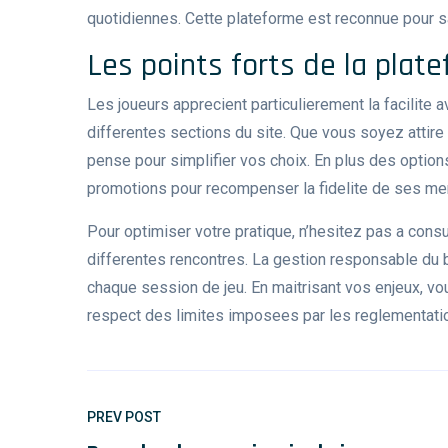
quotidiennes. Cette plateforme est reconnue pour sa 
Les points forts de la plat
Les joueurs apprecient particulierement la facilite a
differentes sections du site. Que vous soyez attire pa
pense pour simplifier vos choix. En plus des optio
promotions pour recompenser la fidelite de ses mem
Pour optimiser votre pratique, n’hesitez pas a consu
differentes rencontres. La gestion responsable du b
chaque session de jeu. En maitrisant vos enjeux, v
respect des limites imposees par les reglementatio
PREV POST