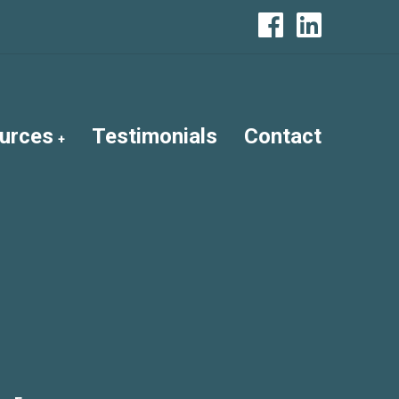
urces
Testimonials
Contact