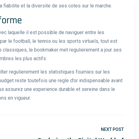
fiabilite et la diversite de ses cotes sur le marche.
eforme
vec laquelle il est possible de naviguer entre les
r le football, le tennis ou les sports virtuels, tout est
ns classiques, le bookmaker met regulierement a jour ses
bres les plus actifs.
lter regulierement les statistiques fournies sur les
udget reste toutefois une regle d’or indispensable avant
ous assurez une experience durable et sereine dans le
ns en vigueur.
NEXT POST