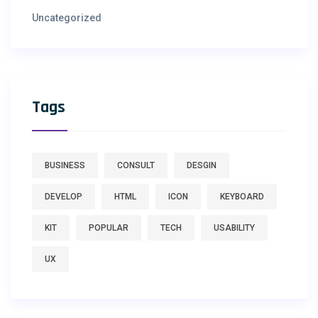
Uncategorized
Tags
BUSINESS
CONSULT
DESGIN
DEVELOP
HTML
ICON
KEYBOARD
KIT
POPULAR
TECH
USABILITY
UX