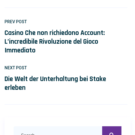
PREV POST
Casino Che non richiedono Account:
L’incredibile Rivoluzione del Gioco
Immediato
NEXT POST
Die Welt der Unterhaltung bei Stake
erleben