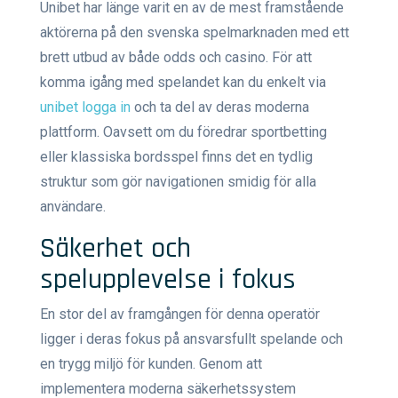
Unibet har länge varit en av de mest framstående
aktörerna på den svenska spelmarknaden med ett
brett utbud av både odds och casino. För att
komma igång med spelandet kan du enkelt via
unibet logga in
och ta del av deras moderna
plattform. Oavsett om du föredrar sportbetting
eller klassiska bordsspel finns det en tydlig
struktur som gör navigationen smidig för alla
användare.
Säkerhet och
spelupplevelse i fokus
En stor del av framgången för denna operatör
ligger i deras fokus på ansvarsfullt spelande och
en trygg miljö för kunden. Genom att
implementera moderna säkerhetssystem