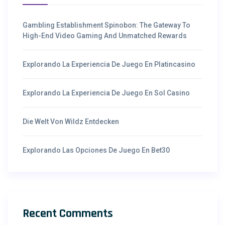
Gambling Establishment Spinobon: The Gateway To
High-End Video Gaming And Unmatched Rewards
Explorando La Experiencia De Juego En Platincasino
Explorando La Experiencia De Juego En Sol Casino
Die Welt Von Wildz Entdecken
Explorando Las Opciones De Juego En Bet30
Recent Comments