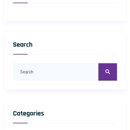
Search
Categories