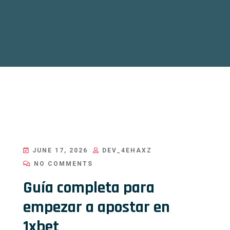
JUNE 17, 2026
DEV_4EHAXZ
NO COMMENTS
Guía completa para
empezar a apostar en
1xbet