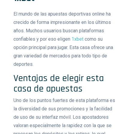
El mundo de las apuestas deportivas online ha
crecido de forma impresionante en los últimos
años. Muchos usuarios buscan plataformas
confiables y por eso eligen
1xbet
como su
opción principal para jugar. Esta casa ofrece una
gran variedad de mercados para todo tipo de
deportes.
Ventajas de elegir esta
casa de apuestas
Uno de los puntos fuertes de esta plataforma es
la diversidad de sus promociones y la facilidad
de uso de su interfaz móvil. Los apostadores
valoran especialmente la rapidez con la que se
procesan los depósitos y los retiros, lo cual