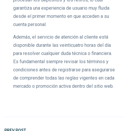
garantiza una experiencia de usuario muy fluida
desde el primer momento en que acceden a su
cuenta personal.
Además, el servicio de atención al cliente está
disponible durante las veinticuatro horas del día
para resolver cualquier duda técnica o financiera.
Es fundamental siempre revisar los términos y
condiciones antes de registrarse para asegurarse
de comprender todas las reglas vigentes en cada
mercado o promoción activa dentro del sitio web.
PREV POST