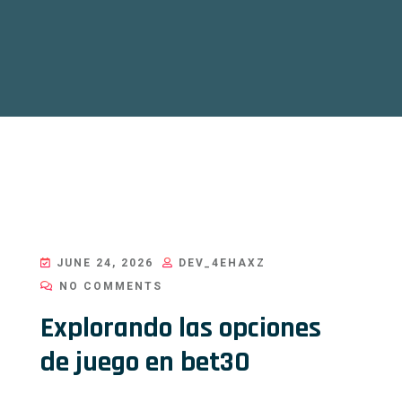
JUNE 24, 2026
DEV_4EHAXZ
NO COMMENTS
Explorando las opciones
de juego en bet30