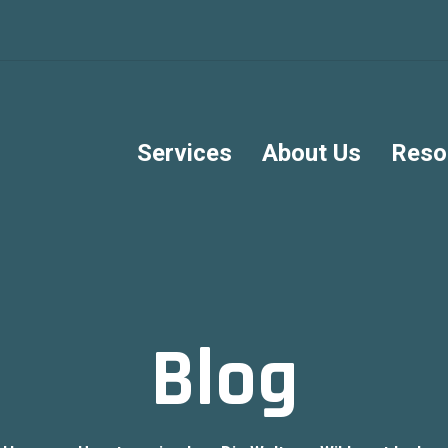
Services
About Us
Reso
Blog