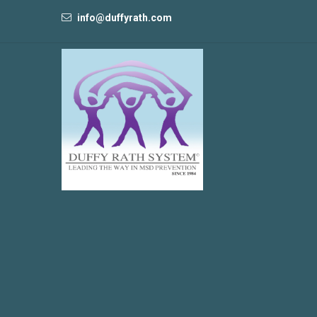
info@duffyrath.com