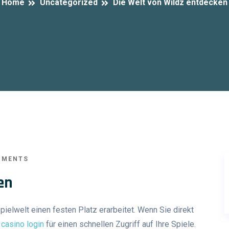
Home
Uncategorized
Die Welt von Wildz entdecken
MMENTS
en
ielwelt einen festen Platz erarbeitet. Wenn Sie direkt
 casino login
für einen schnellen Zugriff auf Ihre Spiele.