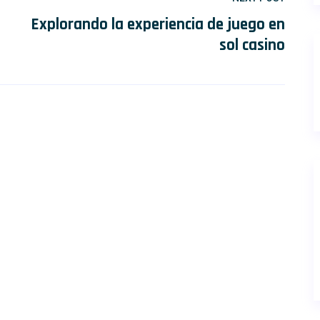
Explorando la experiencia de juego en
sol casino