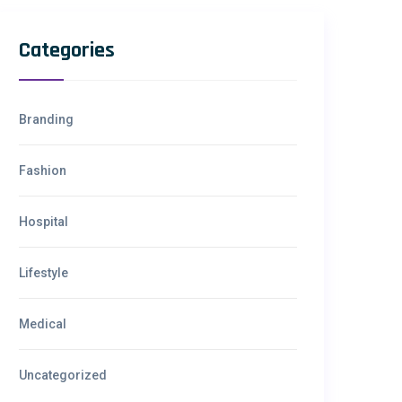
Categories
Branding
Fashion
Hospital
Lifestyle
Medical
Uncategorized