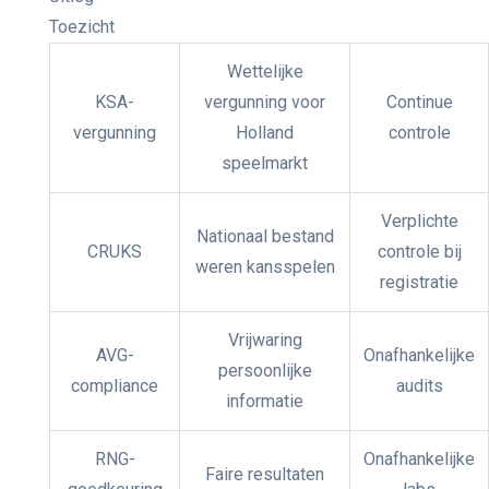
Toezicht
Wettelijke
KSA-
vergunning voor
Continue
vergunning
Holland
controle
speelmarkt
Verplichte
Nationaal bestand
CRUKS
controle bij
weren kansspelen
registratie
Vrijwaring
AVG-
Onafhankelijke
persoonlijke
compliance
audits
informatie
RNG-
Onafhankelijke
Faire resultaten