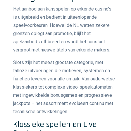
Het aanbod aan kansspelen op erkende casino’s
is uitgebreid en bedient in uiteenlopende
speelvoorkeuren. Hoewel de NL wetten zekere
grenzen oplegt aan promotie, blijft het
spelaanbod zelf breed en wordt het constant
vergroot met nieuwe titels van erkende makers.
Slots zijn het meest grootste categorie, met
talloze uitvoeringen die motieven, systemen en
functies leveren voor alle smaak. Van ouderwetse
klassiekers tot complexe video-speelautomaten
met ingewikkelde bonusgames en progressieve
jackpots – het assortiment evolueert continu met
technische ontwikkelingen.
Klassieke spellen en Live