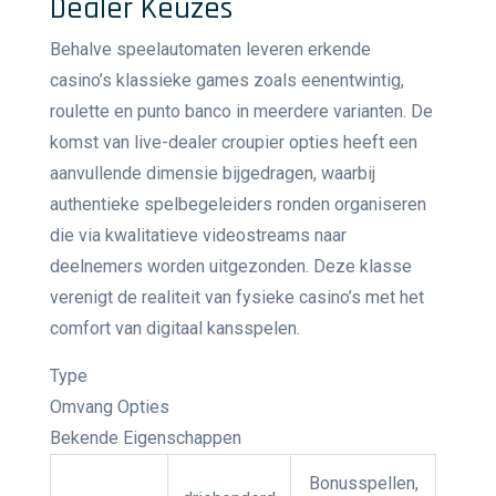
Dealer Keuzes
Behalve speelautomaten leveren erkende
casino’s klassieke games zoals eenentwintig,
roulette en punto banco in meerdere varianten. De
komst van live-dealer croupier opties heeft een
aanvullende dimensie bijgedragen, waarbij
authentieke spelbegeleiders ronden organiseren
die via kwalitatieve videostreams naar
deelnemers worden uitgezonden. Deze klasse
verenigt de realiteit van fysieke casino’s met het
comfort van digitaal kansspelen.
Type
Omvang Opties
Bekende Eigenschappen
Bonusspellen,