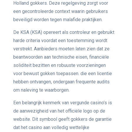
Holland gokkers. Deze regelgeving zorgt voor
een gecontroleerde context waarin gebruikers
beveiligd worden tegen malafide praktijken.
De KSA (KSA) opereert als controleur en gebruikt
harde criteria voordat een toestemming wordt
verstrekt. Aanbieders moeten laten zien dat ze
beantwoorden aan technische eisen, financiële
soliditeit bezitten en robuuste voorzieningen
voor bewust gokken toepassen. die een licentie
hebben ontvangen, ondergaan frequente audits
om naleving te waarborgen.
Een belangrijk kenmerk van vergunde casino’s is
de aanwezigheid van het officiële logo op de
website. Dit symbool geeft gokkers de garantie
dat het casino aan volledig wettelijke