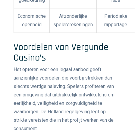
goedkeuring
labs
Economische
Afzonderlijke
Periodieke
openheid
spelersrekeningen
rapportage
Voordelen van Vergunde
Casino’s
Het opteren voor een legaal aanbod geeft
aanzienlijke voordelen die voorbij strekken dan
slechts wettige naleving. Spelers profiteren van
een omgeving dat uitdrukkelijk ontwikkeld is om
eerlijkheid, veiligheid en zorgvuldigheid te
waarborgen. De Holland regelgeving legt op
strikte vereisten die in het profijt werken van de
consument.