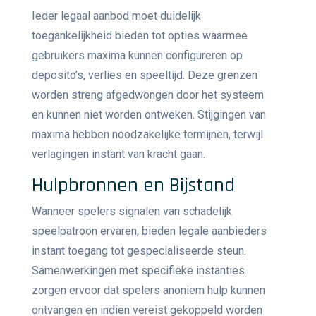
Ieder legaal aanbod moet duidelijk
toegankelijkheid bieden tot opties waarmee
gebruikers maxima kunnen configureren op
deposito’s, verlies en speeltijd. Deze grenzen
worden streng afgedwongen door het systeem
en kunnen niet worden ontweken. Stijgingen van
maxima hebben noodzakelijke termijnen, terwijl
verlagingen instant van kracht gaan.
Hulpbronnen en Bijstand
Wanneer spelers signalen van schadelijk
speelpatroon ervaren, bieden legale aanbieders
instant toegang tot gespecialiseerde steun.
Samenwerkingen met specifieke instanties
zorgen ervoor dat spelers anoniem hulp kunnen
ontvangen en indien vereist gekoppeld worden