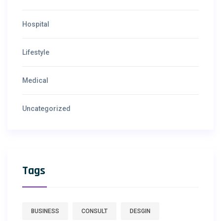
Hospital
Lifestyle
Medical
Uncategorized
Tags
BUSINESS
CONSULT
DESGIN