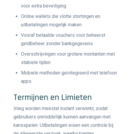
voor extra beveiliging
Online wallets die vlotte stortingen en
uitbetalingen mogelijk maken
Vooraf betaalde vouchers voor beheerst
geldbeheer zonder bankgegevens
Overschrijvingen voor grotere montanten met
stabiele tijden
Mobiele methoden geïntegreerd met telefoon
apps
Termijnen en Limieten
Inleg worden meestal instant verwerkt, zodat
gebruikers onmiddellijk kunnen aanvangen met
kansspelen. Uitbetalingen eisen een controle bij
de allereerste verzoek, waarbij klanten