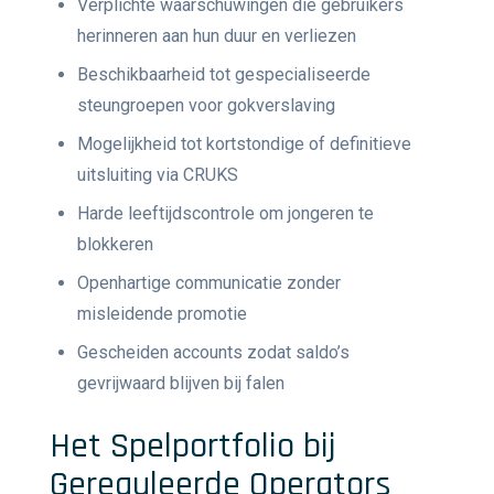
Verplichte waarschuwingen die gebruikers
herinneren aan hun duur en verliezen
Beschikbaarheid tot gespecialiseerde
steungroepen voor gokverslaving
Mogelijkheid tot kortstondige of definitieve
uitsluiting via CRUKS
Harde leeftijdscontrole om jongeren te
blokkeren
Openhartige communicatie zonder
misleidende promotie
Gescheiden accounts zodat saldo’s
gevrijwaard blijven bij falen
Het Spelportfolio bij
Gereguleerde Operators