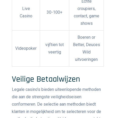
Echte
Live
croupiers,
30-100+
Casino
contact, game
shows
Boeren or
vijftien tot
Better, Deuces
Videopoker
veertig
Wild
uitvoeringen
Veilige Betaalwijzen
Legale casino’s bieden uiteenlopende methoden
die aan de strengste veiligheidseisen
conformeren. De selectie aan methoden biedt
klanten in mogelijkheid om te selecteren voor de