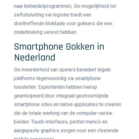
naar behandelprogramma’s. De mogelijkheid tot
zelfuitsluiting via register biedt een
doeltreffende blokkade voor gokkers die een
onderbreking vereist hebben.
Smartphone Gokken in
Nederland
De meerderheid van spelers benadert legale
platforms tegenwoordig via smartphone
toestellen. Exploitanten hebben hierop
geanticipeerd door integraal gestroomlijnde
smartphone sites en native applicaties te creëren
die de totale werking van de computer-versie
bieden. Touch-interfaces, portret menu’s en
aangepaste graphics zorgen voor een vloeiende