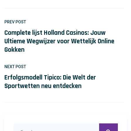
PREV POST
Complete lijst Holland Casinos: Jouw
Ultieme Wegwijzer voor Wettelijk Online
Gokken
NEXT POST
Erfolgsmodell Tipico: Die Welt der
Sportwetten neu entdecken