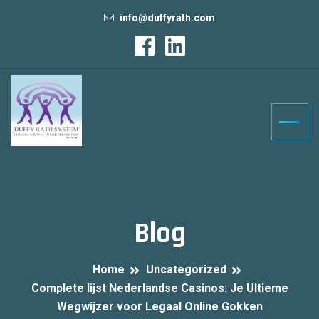
info@duffyrath.com
Blog
Home
Uncategorized
Complete lijst Nederlandse Casinos: Je Ultieme
Wegwijzer voor Legaal Online Gokken