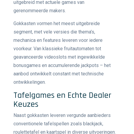
uitgebreid met actuele games van
gerenommeerde makers.
Gokkasten vormen het meest uitgebreide
segment, met vele versies die thema’s,
mechanica en features leveren voor iedere
voorkeur. Van klassieke fruitautomaten tot
geavanceerde videoslots met ingewikkelde
bonusgames en accumulerende jackpots – het
aanbod ontwikkelt constant met technische
ontwikkelingen.
Tafelgames en Echte Dealer
Keuzes
Naast gokkasten leveren vergunde aanbieders
conventionele tafelspellen zoals blackjack,
roulettetafel en kaartspel in diverse uitvoeringen.