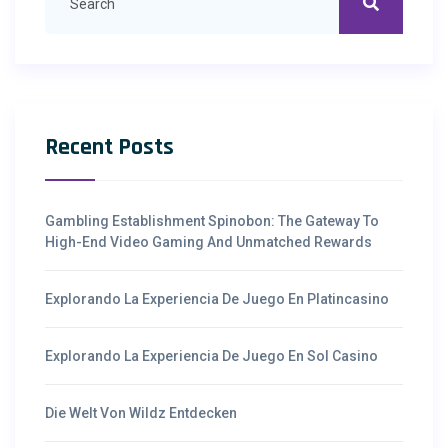
Recent Posts
Gambling Establishment Spinobon: The Gateway To
High-End Video Gaming And Unmatched Rewards
Explorando La Experiencia De Juego En Platincasino
Explorando La Experiencia De Juego En Sol Casino
Die Welt Von Wildz Entdecken