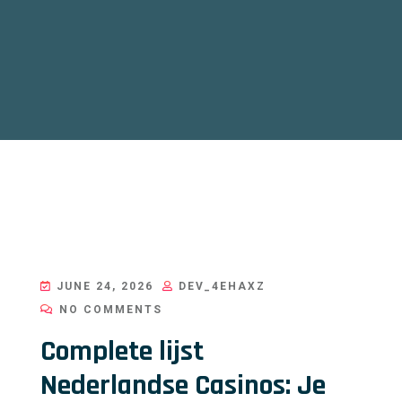
JUNE 24, 2026
DEV_4EHAXZ
NO COMMENTS
Complete lijst
Nederlandse Casinos: Je