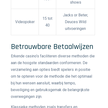
shows
Jacks or Beter,
15 tot
Videopoker
Deuces Wild
40
uitvoeringen
Betrouwbare Betaalwijzen
Erkende casino’s faciliteren diverse methoden die
aan de hoogste standaarden conformeren. De
verzameling aan opties biedt spelers in positie
om te opteren voor de methode die het optimaal
bij hun wensen aansluit, waarbij tempo,
beveiliging en gebruiksgemak de belangrijkste
overwegingen zijn.
Klassieke methoden zoals transfers en