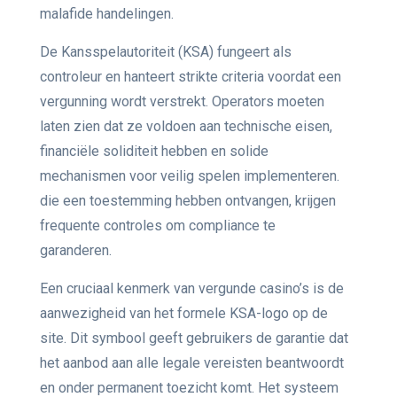
malafide handelingen.
De Kansspelautoriteit (KSA) fungeert als
controleur en hanteert strikte criteria voordat een
vergunning wordt verstrekt. Operators moeten
laten zien dat ze voldoen aan technische eisen,
financiële soliditeit hebben en solide
mechanismen voor veilig spelen implementeren.
die een toestemming hebben ontvangen, krijgen
frequente controles om compliance te
garanderen.
Een cruciaal kenmerk van vergunde casino’s is de
aanwezigheid van het formele KSA-logo op de
site. Dit symbool geeft gebruikers de garantie dat
het aanbod aan alle legale vereisten beantwoordt
en onder permanent toezicht komt. Het systeem