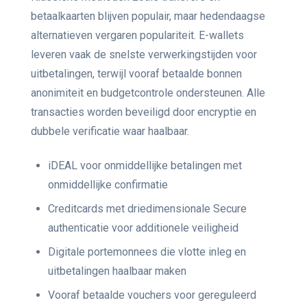
betaalkaarten blijven populair, maar hedendaagse
alternatieven vergaren populariteit. E-wallets
leveren vaak de snelste verwerkingstijden voor
uitbetalingen, terwijl vooraf betaalde bonnen
anonimiteit en budgetcontrole ondersteunen. Alle
transacties worden beveiligd door encryptie en
dubbele verificatie waar haalbaar.
iDEAL voor onmiddellijke betalingen met
onmiddellijke confirmatie
Creditcards met driedimensionale Secure
authenticatie voor additionele veiligheid
Digitale portemonnees die vlotte inleg en
uitbetalingen haalbaar maken
Vooraf betaalde vouchers voor gereguleerd