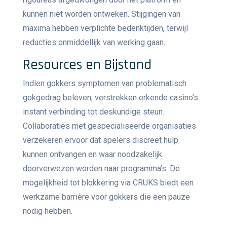
kunnen niet worden ontweken. Stijgingen van
maxima hebben verplichte bedenktijden, terwijl
reducties onmiddellijk van werking gaan.
Resources en Bijstand
Indien gokkers symptomen van problematisch
gokgedrag beleven, verstrekken erkende casino’s
instant verbinding tot deskundige steun.
Collaboraties met gespecialiseerde organisaties
verzekeren ervoor dat spelers discreet hulp
kunnen ontvangen en waar noodzakelijk
doorverwezen worden naar programma’s. De
mogelijkheid tot blokkering via CRUKS biedt een
werkzame barrière voor gokkers die een pauze
nodig hebben.