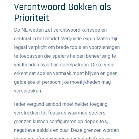
Verantwoord Gokken als
Prioriteit
De NL wetten zet verantwoord kansspelen
centraal in het model. Vergunde exploitanten zijn
legaal verplicht om brede tools en voorzieningen
te toepassen die spelers helpen beheersing te
vasthouden over hun speelpatroon. Deze visie
erkent dat spelen vermaak moet blijven en geen
geldelijke of persoonlijke moeilijkheden mag
veroorzaken.
Ieder vergund aanbod moet helder toegang
verstrekken tot features waarmee spelers
grenzen kunnen configureren op deposito’s,
negatieve saldo’s en duur. Deze grenzen worden
rigoureus afgedwongen door het platform en