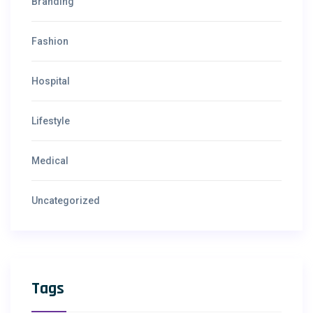
Branding
Fashion
Hospital
Lifestyle
Medical
Uncategorized
Tags