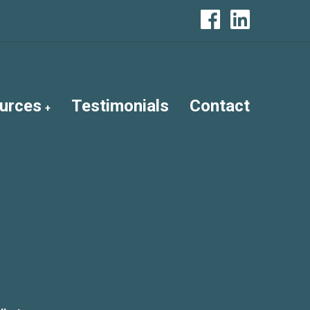
urces
Testimonials
Contact