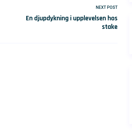
NEXT POST
En djupdykning i upplevelsen hos
stake