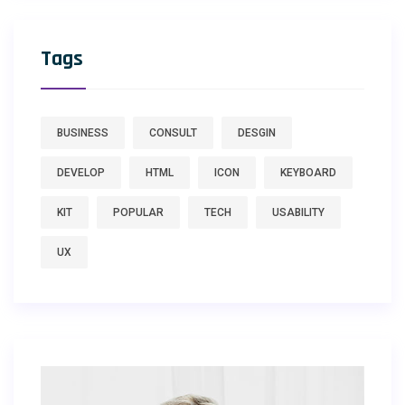
Tags
BUSINESS
CONSULT
DESGIN
DEVELOP
HTML
ICON
KEYBOARD
KIT
POPULAR
TECH
USABILITY
UX