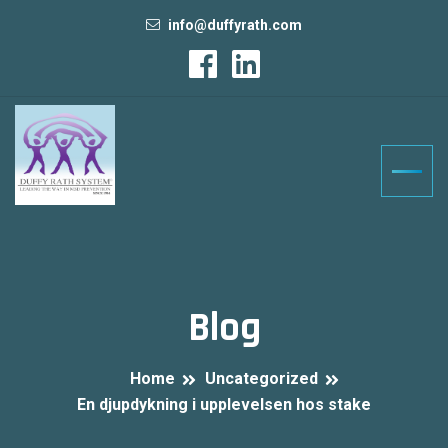
info@duffyrath.com
Blog
Home
Uncategorized
En djupdykning i upplevelsen hos stake