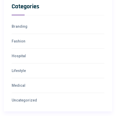
Categories
Branding
Fashion
Hospital
Lifestyle
Medical
Uncategorized