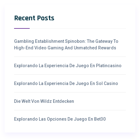
Recent Posts
Gambling Establishment Spinobon: The Gateway To
High-End Video Gaming And Unmatched Rewards
Explorando La Experiencia De Juego En Platincasino
Explorando La Experiencia De Juego En Sol Casino
Die Welt Von Wildz Entdecken
Explorando Las Opciones De Juego En Bet30