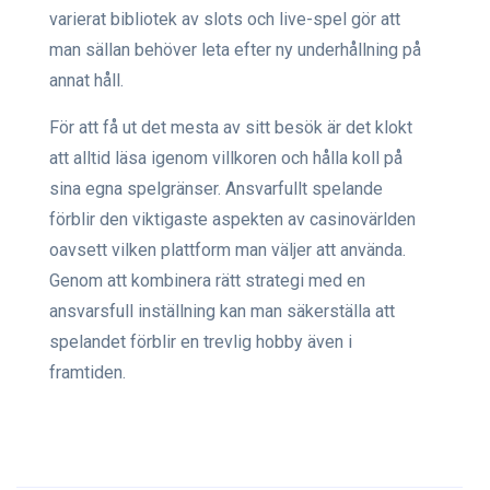
varierat bibliotek av slots och live-spel gör att
man sällan behöver leta efter ny underhållning på
annat håll.
För att få ut det mesta av sitt besök är det klokt
att alltid läsa igenom villkoren och hålla koll på
sina egna spelgränser. Ansvarfullt spelande
förblir den viktigaste aspekten av casinovärlden
oavsett vilken plattform man väljer att använda.
Genom att kombinera rätt strategi med en
ansvarsfull inställning kan man säkerställa att
spelandet förblir en trevlig hobby även i
framtiden.