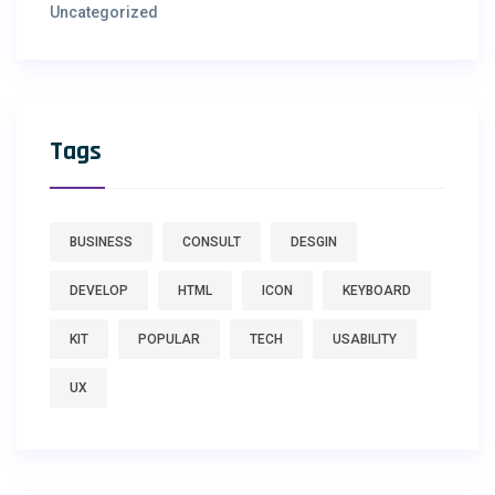
Uncategorized
Tags
BUSINESS
CONSULT
DESGIN
DEVELOP
HTML
ICON
KEYBOARD
KIT
POPULAR
TECH
USABILITY
UX