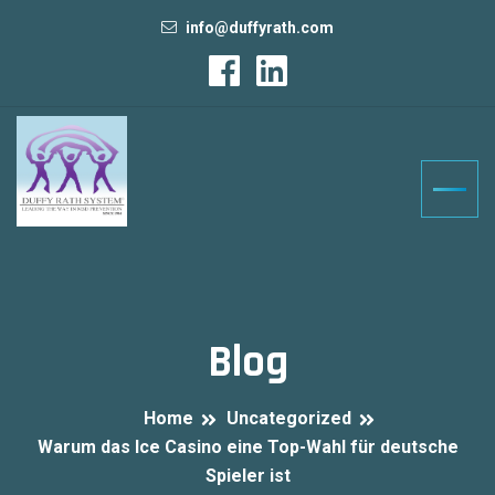
info@duffyrath.com
Blog
Home
Uncategorized
Warum das Ice Casino eine Top-Wahl für deutsche
Spieler ist