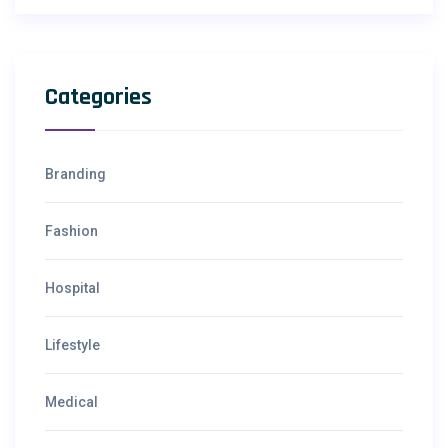
Categories
Branding
Fashion
Hospital
Lifestyle
Medical