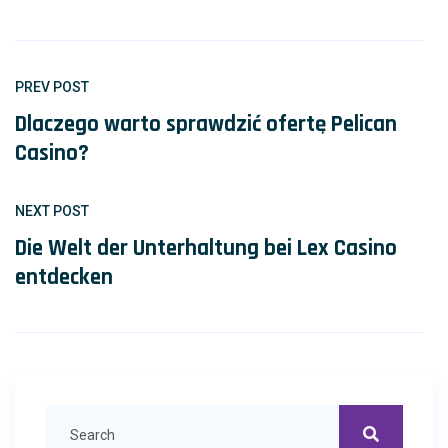
PREV POST
Dlaczego warto sprawdzić ofertę Pelican
Casino?
NEXT POST
Die Welt der Unterhaltung bei Lex Casino
entdecken