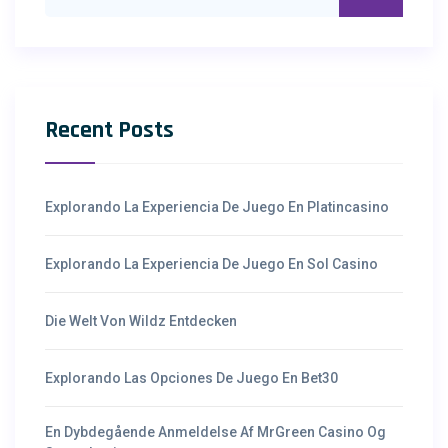
Recent Posts
Explorando La Experiencia De Juego En Platincasino
Explorando La Experiencia De Juego En Sol Casino
Die Welt Von Wildz Entdecken
Explorando Las Opciones De Juego En Bet30
En Dybdegående Anmeldelse Af MrGreen Casino Og