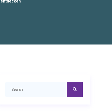
o entdecken