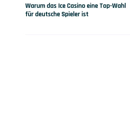
Warum das Ice Casino eine Top-Wahl
für deutsche Spieler ist