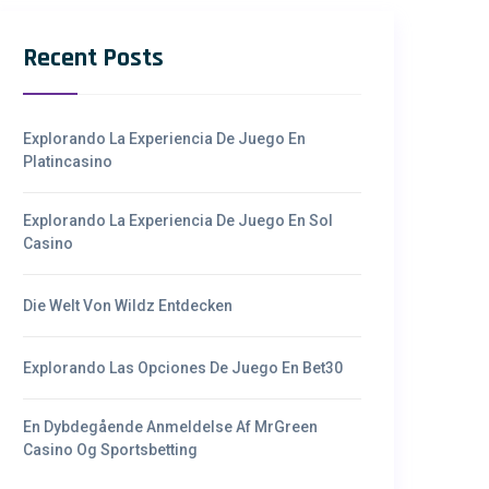
Recent Posts
Explorando La Experiencia De Juego En
Platincasino
Explorando La Experiencia De Juego En Sol
Casino
Die Welt Von Wildz Entdecken
Explorando Las Opciones De Juego En Bet30
En Dybdegående Anmeldelse Af MrGreen
Casino Og Sportsbetting