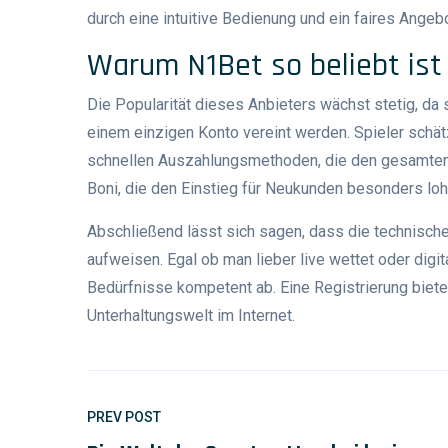
durch eine intuitive Bedienung und ein faires Angebot
Warum N1Bet so beliebt ist
Die Popularität dieses Anbieters wächst stetig, da
einem einzigen Konto vereint werden. Spieler schät
schnellen Auszahlungsmethoden, die den gesamten 
Boni, die den Einstieg für Neukunden besonders l
Abschließend lässt sich sagen, dass die technisch
aufweisen. Egal ob man lieber live wettet oder digit
Bedürfnisse kompetent ab. Eine Registrierung biet
Unterhaltungswelt im Internet.
PREV POST