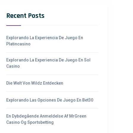
Recent Posts
Explorando La Experiencia De Juego En
Platincasino
Explorando La Experiencia De Juego En Sol
Casino
Die Welt Von Wildz Entdecken
Explorando Las Opciones De Juego En Bet30
En Dybdegående Anmeldelse Af MrGreen
Casino Og Sportsbetting