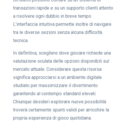
transazioni rapide e su un supporto clienti attento
a risolvere ogni dubbio in breve tempo.
L’interfaccia intuitiva permette inoltre di navigare
tra le diverse sezioni senza alcuna difficoltà
tecnica.
In definitiva, scegliere dove giocare richiede una
valutazione oculata delle opzioni disponibili sul
mercato attuale. Considerare questa risorsa
significa approcciarsi a un ambiente digitale
studiato per massimizzare il divertimento
garantendo al contempo standard elevati.
Chiunque desideri esplorare nuove possibilità
troverà certamente spunti validi per arricchire la
propria esperienza di gioco quotidiana.