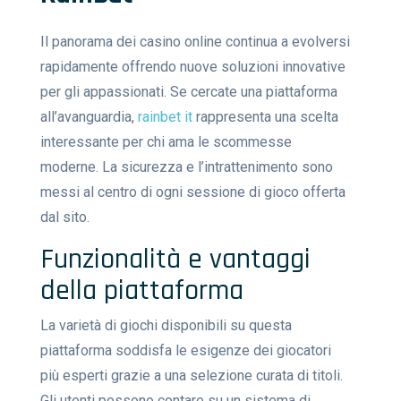
Il panorama dei casino online continua a evolversi
rapidamente offrendo nuove soluzioni innovative
per gli appassionati. Se cercate una piattaforma
all’avanguardia,
rainbet it
rappresenta una scelta
interessante per chi ama le scommesse
moderne. La sicurezza e l’intrattenimento sono
messi al centro di ogni sessione di gioco offerta
dal sito.
Funzionalità e vantaggi
della piattaforma
La varietà di giochi disponibili su questa
piattaforma soddisfa le esigenze dei giocatori
più esperti grazie a una selezione curata di titoli.
Gli utenti possono contare su un sistema di