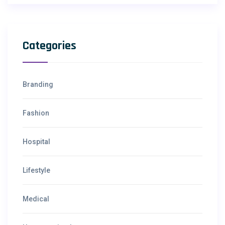
Categories
Branding
Fashion
Hospital
Lifestyle
Medical