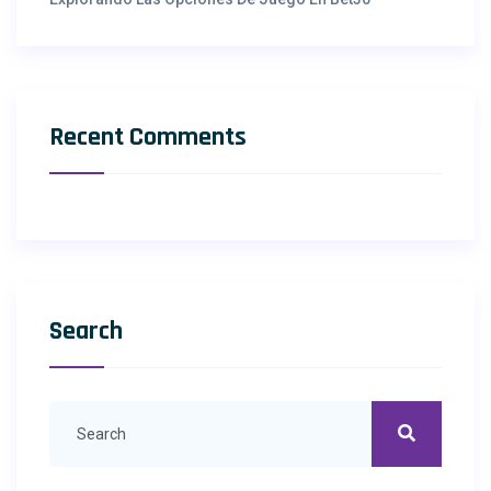
Recent Comments
Search