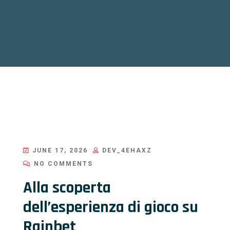
JUNE 17, 2026
DEV_4EHAXZ
NO COMMENTS
Alla scoperta
dell’esperienza di gioco su
Rainbet