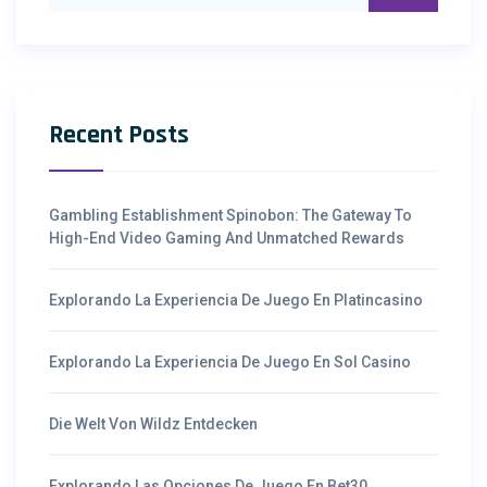
Recent Posts
Gambling Establishment Spinobon: The Gateway To
High-End Video Gaming And Unmatched Rewards
Explorando La Experiencia De Juego En Platincasino
Explorando La Experiencia De Juego En Sol Casino
Die Welt Von Wildz Entdecken
Explorando Las Opciones De Juego En Bet30