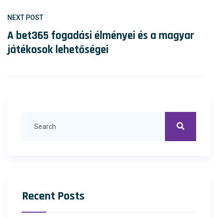
NEXT POST
A bet365 fogadási élményei és a magyar
játékosok lehetőségei
Recent Posts