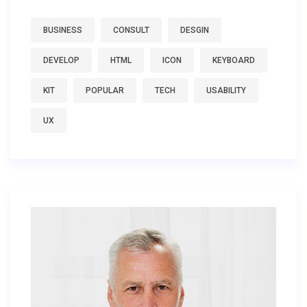
BUSINESS
CONSULT
DESGIN
DEVELOP
HTML
ICON
KEYBOARD
KIT
POPULAR
TECH
USABILITY
UX