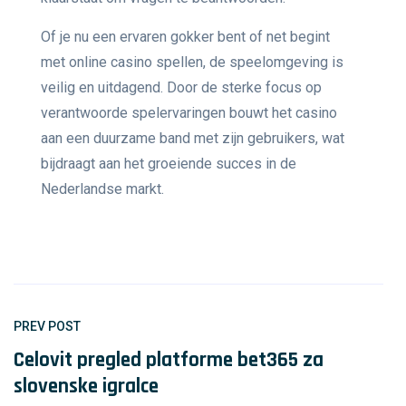
Of je nu een ervaren gokker bent of net begint
met online casino spellen, de speelomgeving is
veilig en uitdagend. Door de sterke focus op
verantwoorde spelervaringen bouwt het casino
aan een duurzame band met zijn gebruikers, wat
bijdraagt aan het groeiende succes in de
Nederlandse markt.
PREV POST
Celovit pregled platforme bet365 za
slovenske igralce