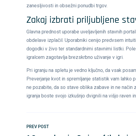
zanesljivosti in obsežni ponudbi trgov.
Zakaj izbrati priljubljene st
Glavna prednost uporabe uveljavljenih stavnih portal
obdelave izplačil. Uporabniki cenijo predvsem intui
dogodki v živo ter standardnimi stavnimi listki. Pole
igralcem zagotavlja brezskrbno uživanje v igri.
Pri igranju na spletu je vedno ključno, da vsak pos
Preverjanje kvot in spremljanje statistik vam lahko 
ne pozabite, da so stave oblika zabave in ne način
igranja boste svojo izkušnjo dvignili na višjo raven i
PREV POST