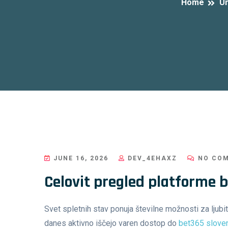
Home
Un
JUNE 16, 2026
DEV_4EHAXZ
NO CO
Celovit pregled platforme b
Svet spletnih stav ponuja številne možnosti za ljubit
danes aktivno iščejo varen dostop do
bet365 slove