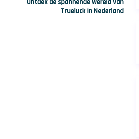
Ontdek de spannende wereld van
Trueluck in Nederland