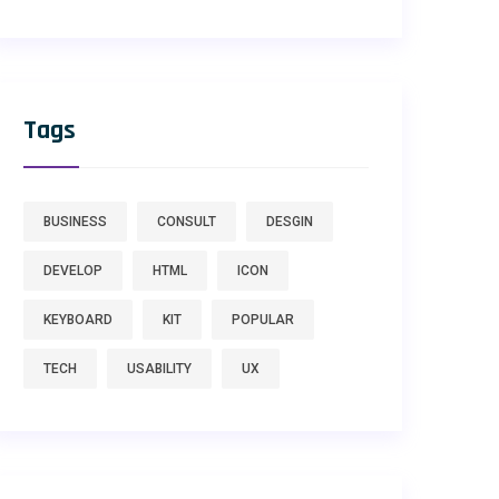
Tags
BUSINESS
CONSULT
DESGIN
DEVELOP
HTML
ICON
KEYBOARD
KIT
POPULAR
TECH
USABILITY
UX